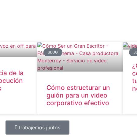
BLOG
B
¿
ia de la
c
locución
t
Cómo estructurar un
s
n
guión para un video
corporativo efectivo
Trabajemos juntos