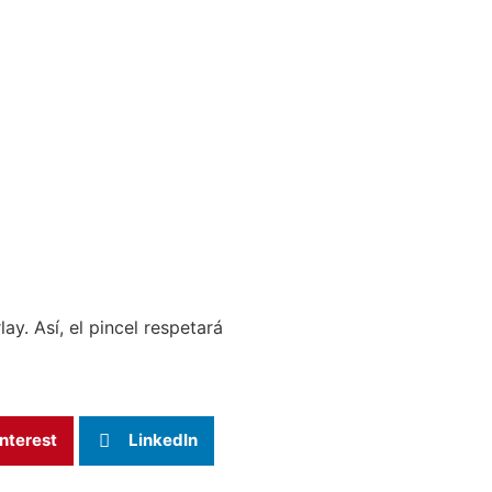
y. Así, el pincel respetará
nterest
LinkedIn