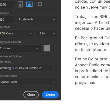
calidad con un bue
no se vuelve muy 
Trabajar con RGB e
mejor con After E
necesario hacer un
En Background Con
(#hex), te ayudara 
de tu storyboard.
Define Color prof
Aspect Radio como 
la profundidad de 
editar o animar tu
programas