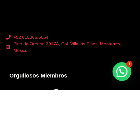
+52 818365.6064
Pino de Oregon 2917A, Col. Villa los Pinos, Monterrey,
México.
1
Orgullosos Miembros