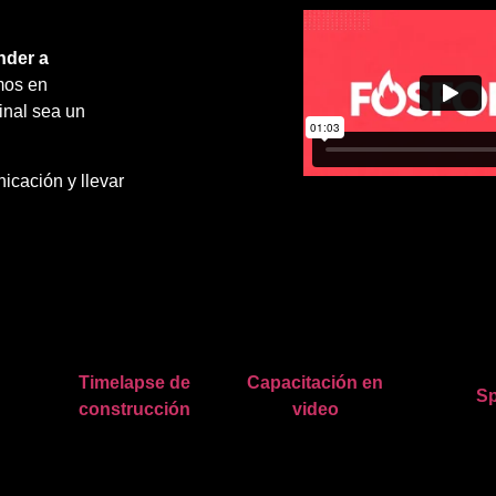
nder a
mos en
inal sea un
icación y llevar
Timelapse de
Capacitación en
Sp
construcción
video