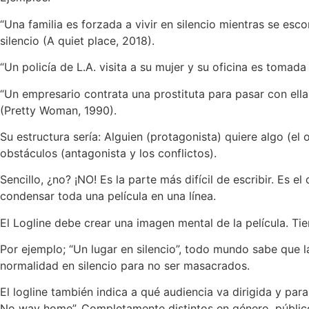
“Una familia es forzada a vivir en silencio mientras se esc
silencio (A quiet place, 2018).
“Un policía de L.A. visita a su mujer y su oficina es tomada
“Un empresario contrata una prostituta para pasar con ella
(Pretty Woman, 1990).
Su estructura sería: Alguien (protagonista) quiere algo (el o
obstáculos (antagonista y los conflictos).
Sencillo, ¿no? ¡NO! Es la parte más difícil de escribir. Es 
condensar toda una película en una línea.
El Logline debe crear una imagen mental de la película. Tie
Por ejemplo; “Un lugar en silencio”, todo mundo sabe que la
normalidad en silencio para no ser masacrados.
El logline también indica a qué audiencia va dirigida y para
No way home”. Completamente distintos en género, público 