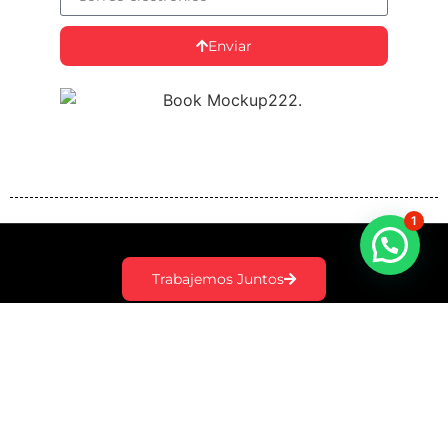
Enviar
1
Trabajemos Juntos
+52 818365.6064
Pino de Oregon 2917A, Col. Villa los Pinos, Monterrey,